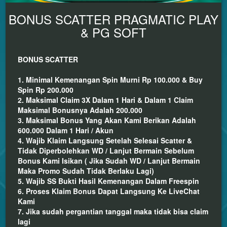
BONUS SCATTER PRAGMATIC PLAY
& PG SOFT
BONUS SCATTER
1. Minimal Kemenangan Spin Murni Rp 100.000 & Buy
Spin Rp 200.000
2. Maksimal Claim 3X Dalam 1 Hari & Dalam 1 Claim
Maksimal Bonusnya Adalah 200.000
3. Maksimal Bonus Yang Akan Kami Berikan Adalah
600.000 Dalam 1 Hari / Akun
4. Wajib Klaim Langsung Setelah Selesai Scatter &
Tidak Diperbolehkan WD / Lanjut Bermain Sebelum
Bonus Kami Isikan ( Jika Sudah WD / Lanjut Bermain
Maka Promo Sudah Tidak Berlaku Lagi)
5. Wajib SS Bukti Hasil Kemenangan Dalam Freespin
6. Proses Klaim Bonus Dapat Langsung Ke LiveChat
Kami
7. Jika sudah pergantian tanggal maka tidak bisa claim
lagi